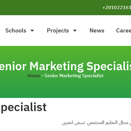
+20102216
Schools
Projects
News
Care
enior Marketing Speciali
Home
-
Senior Marketing Specialist
pecialist
جمعية رائدة في مجال الت