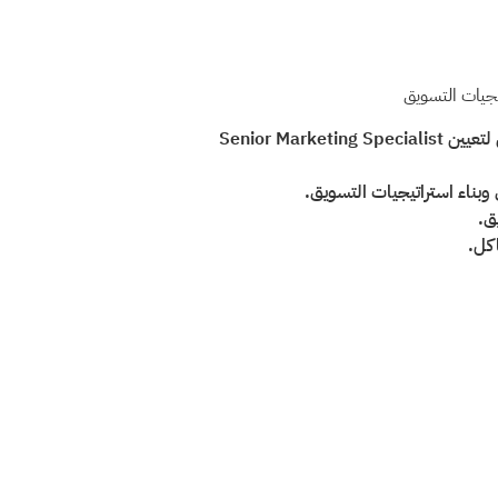
من أحياها 
ذو
تتم