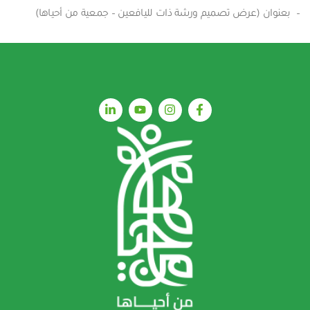
– بعنوان (عرض تصميم ورشة ذات لليافعين – جمعية من أحياها)