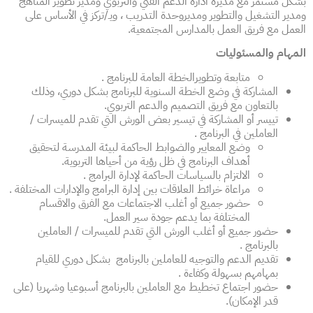
بشكل مستمر مع
مديرة ادارة الدعم الفني والتربوي
ومدير تطوير المناهج
ومدير التشغيل والتطوير ومديروحدة التدريب ، ويـ/تركز في الأساس على
العمل مع فريق العمل بالمدارس المجتمعية.
المهام والمسئوليات
متابعة وتطويرالخطة العامة للبرنامج .
المشاركة في وضع الخطة السنوية للبرنامج بشكل دوري، وذلك
بالتعاون مع فريق التصميم والدعم التربوي.
تييسر أو المشاركة في تيسير بعض الورش التي تقدم للميسرات /
العاملين في البرنامج .
وضع المعايير والضوابط الحاكمة لبيئة المدرسة لتحقيق
أهداف البرنامج في ظل رؤية من أحياها التربوية.
الالتزام بالسياسات الحاكمة لإدارة البرامج .
مراعاة خرائط العلاقات بين إدارة البرامج والإدارات المختلفة .
حضور جميع أو أغلب الاجتماعات مع الفرق والاقسام
المختلفة بما يدعم جودة سير العمل.
حضور جميع أو أغلب الورش التي تقدم للميسرات / العاملين
بالبرنامج .
تقديم الدعم والتوجيه للعاملين بالبرنامج بشكل دوري للقيام
بمهامهم بسهولة وكفاءة .
حضور اجتماع تخطيط مع العاملين بالبرنامج أسبوعيا وشهريا (على
قدر الإمكان).