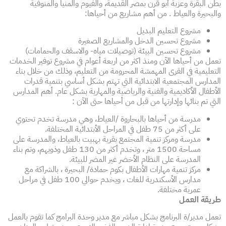
بطن البقرة وعزبة أبو قرن بمصر القديمة، والفيوم والمنيا والمنوفية
والبحيرة والعياط . من أهم مشاريع من أحياها:
مشروع التعليم البديل
مشروع تحسين الدخل والمشاريع الصغيرة
مشروع تحسين البيئة (توصيلات مياه- والاسقف والحمامات)
تعمل من أحياها الآن ومنذ اكثر من اربعة أعوام في مشروع توفير الخدمات
التعليمية في القرى المهمشة المحرومة من التعليم، وذلك من خلال بناء
المدارس المجتمعية الابتدائية التي تهتم بشكل أساسي بتنمية قدرات
الأطفال الأكاديمية والفنية والرياضية والمهارية بشكل عام. أهم المدارس
التي تم بنائها وإدارتها من قبل من أحياها حتى الآن :
مدرسة من أحياها بالبحاروة /العياط، وهي مدرسة تخدم تحتوي
على أكثر من 75 طفل في المراحل الأبتدائية المختلفة.
مدرسة ومركز تنمية المجتمع بقرية بهبيت بالعياط، والمدرسة على
مساحة 1500 متر ، وتخدم أكثر من 130 طفل وذويهم، وتم بناء
المدرسة على النظام الأخضر غير المضر للبيئة.
مركز تنمية مهارات الأطفال بكوم حمادة/ البحيرة ، بالشراكة مع
مدارس الأسكندرية للغات ، ويخدم حوالي 100 طفل في مراحل
عمرية مختلفة.
طريقة العمل
تعمل مدير/ة البرنامج بشكل مباشر مع مدير وحدة البرامج كما تقوم بالعمل