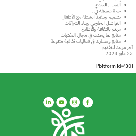
المجال التربوي
خبرة مسبقة في :
تصميم وتنفيذ انشطة مع الأطفال
التواصل الخارجي وبناء الشراكات
مهتم بالثقافة والاطلاع
متابع لما يحدث في مجال المكتبات
متابع ومشارك في فعاليات ثقافية متنوعة
آخر موعد للتقديم
23 مايو 2023
[bitform id='30']