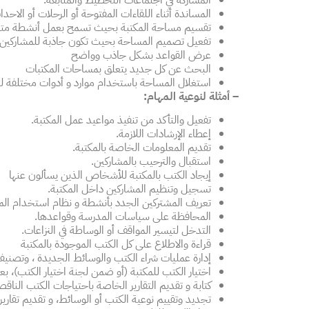
المساندة أثناء اللقاءات المفتوحة أو الرحلات أو الاح
تقسيم مساحة المكتبة بحيث تسمح بعمل أنشطة متنو
تفعيل تصميم المساحة بحيث تكون جاذبة للمشاركين بك
عرض القواعد بشكل جاذب وواضح
البحث عن كل جديد يتعلق بمساحات المكتبات
استغلال المساحة باستخدام موارد و أدوات مختلفة ل
– أمثلة لنوعية المهام:
تفعيل والتأكد من تنفيذ مواعيد عمل المكتبة.
إعطاء الإرشادات اللازمة.
تقديم المعلومات الخاصة بالمكتبة.
استقبال والترحيب بالمشاركين.
إيجاد الكتب بالمكتبة للأشخاص الذين يسألون عنها
تسجيل وتنظيم المشاركين داخل المكتبة.
تعريف المشتركين الجدد بأنشطة و نظام استخدام المك
المحافظة على سياسات المدرسة وقواعدها.
التدخل لتيسير المواقف أو الوساطة في النزاعات.
قراءة والاطلاع على كل الكتب الموجودة بالمكتبة
إدارة عمليات شراء الكتب والوسائط الجديدة ، وتصنيف
اختيار الكتب للمكتبة (أو ضمن لجنة اختيار الكتب)، بع
كتابة و تقديم التقارير الخاصة باحتياجات الكتب الناق
تجديد وتقييم نوعية الكتب أو الوسائط، و تقديم تقارير 