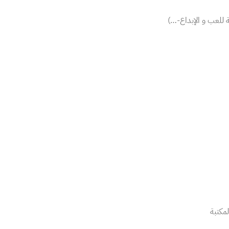
للعب و الإبداع-…)
لمكتبة