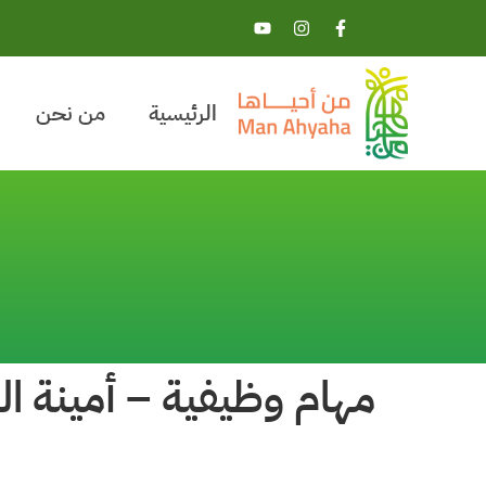
الرئيسية
من نحن
مهام وظيفية – أمينة ال