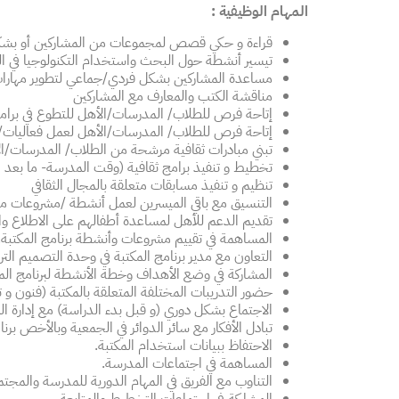
المهام الوظيفية :
قراءة و حكي قصص لمجموعات من المشاركين أو بشك
تيسير أنشطة حول البحث واستخدام التكنولوجيا في ال
مساعدة المشاركين بشكل فردي/جماعي لتطوير مهارات
مناقشة الكتب والمعارف مع المشاركين
إتاحة فرص للطلاب/ المدرسات/الأهل للتطوع في برامج
إتاحة فرص للطلاب/ المدرسات/الأهل لعمل فعاليات/م
تبني مبادرات ثقافية مرشحة من الطلاب/ المدرسات/ال
تخطيط و تنفيذ برامج ثقافية (وقت المدرسة- ما بعد ال
تنظيم و تنفيذ مسابقات متعلقة بالمجال الثقافي
التنسيق مع باقي الميسرين لعمل أنشطة /مشروعات مشتر
تقديم الدعم للأهل لمساعدة أطفالهم على الاطلاع وا
المساهمة في تقييم مشروعات وأنشطة برنامج المكتبة.
التعاون مع مدير برنامج المكتبة في وحدة التصميم الترب
المشاركة في وضع الأهداف وخطة الأنشطة لبرنامج الم
حضور التدريبات المختلفة المتعلقة بالمكتبة (فنون و 
الاجتماع بشكل دوري (و قبل بدء الدراسة) مع إدارة ا
تبادل الأفكار مع سائر الدوائر في الجمعية وبالأخص برنا
الاحتفاظ ببيانات استخدام المكتبة.
المساهمة في اجتماعات المدرسة.
التناوب مع الفريق في المهام الدورية للمدرسة والمجتم
المشاركة في اجتماعات التخطيط والمتابعة.