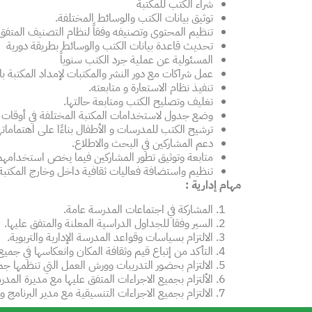
شراء الكتب للمكتبة
توثيق بيانات الكتب والوسائط المختلفة.
تنظيم المحتوى وتصنيفه وفقاً لنظام التصنيف المتفق 
تحديث قاعدة بيانات الكتب والوسائط بطريقة دورية
المسئولية عن عملية جرد الكتب سنوياً
عمل شراكات مع دور النشر والمكتبات لإمداد المكتبة ب
تنفيذ نظام الاستعارة و متابعته.
تغليف وتصليح الكتب ومتابعة حالتها.
وضع جدول لاستخدامات المكتبة المختلفة في أوقات 
ترشيح الكتب للمدرسات و الأطفال بناءًا على اهتمامات
دعم المشاركين في البحث والاطلاع.
متابعة وتوثيق تطور المشاركين فيما يخص استخدامهم 
تنظيم واستضافة فعاليات ثقافية داخل وخارج المكت
مهام إداري
ة :
المشاركة في اجتماعات المدرسة عامة.
السير وفقا للجداول الدراسية المعلنة والمتفق عليها.
الالتزام بسياسات وقواعد المدرسة الإدارية والتربوية.
التأكد من إتباع قيم وثقافة المكان وانعكاسها في جمي
الالتزام بحضور التدريبات وورش العمل التي تنظمها جم
الألتزام بجميع الاجراءات المتفق عليها مع مديرة المدر
الالتزام بجميع الاجراءات التنسيقية مع مدير البرنامج 