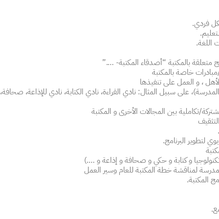
ل فردي.
تعليم.
 اللغة.
 متعلقة بالمكتبة “أصدقاء المكتبة- ….”
بادرات خاصة بالمكتبة
أهل ، و العمل على تنفيذها
مدرسة)، على سبيل المثال: نادي القراءة، نادي الكتابة، نادي للإذاعة، صحافة
كة/تكاملية بين المجالات الأخرى و المكتبة
لتثقيف
وي لتطوير البرنامج.
كتبة
تكنولوجيا و كتابة و حكي و صحافة و إذاعة و ….)
لمدرسة لمناقشة خطة المكتبة للعام وسير العمل
مج المكتبة.
ع.