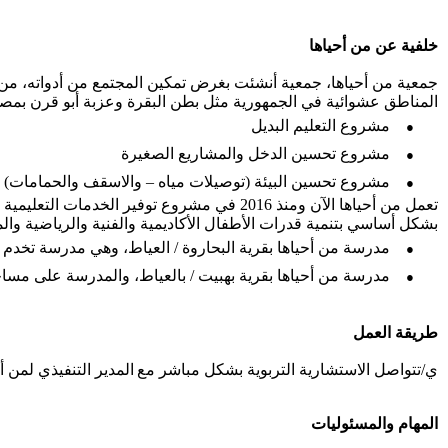
خلفية عن من أحياها
جمعية من أحياها، جمعية أنشئت بغرض تمكين المجتمع من أدواته، من 
المناطق عشوائية في الجمهورية مثل بطن البقرة وعزبة أبو قرن بمصر ال
●
مشروع التعليم البديل
●
مشروع تحسين الدخل والمشاريع الصغيرة
●
مشروع تحسين البيئة (توصيلات مياه – والاسقف والحمامات)
تعمل من أحياها الآن ومنذ
2016
في مشروع توفير الخدمات التعليمية في
بشكل أساسي بتنمية قدرات الأطفال الأكاديمية والفنية والرياضية والمه
●
مدرسة من أحياها بقرية البحاروة / العياط، وهي مدرسة تخدم تحتوي على أكثر من 122 طفلًا في
●
مدرسة من أحياها بقرية بهبيت / بالعياط، والمدرسة على مساحة 1500 متر ، وتخدم أكثر من 147 طفل وذويهم، وتم بناء المدرسة على النظام الأخضر غير المضر 
طريقة العمل
ي/تتواصل الاستشارية التربوية بشكل مباشر مع
المدير التنفيذي لمن 
المهام والمسئوليات