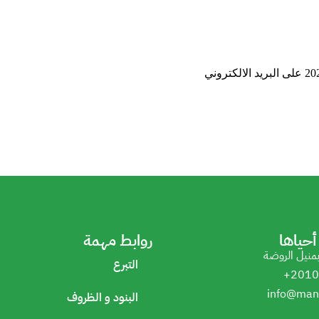
حياها
روابط مهمة
بمنيل الروضة
التبرع
+2010
info@man
البنود و الظروف