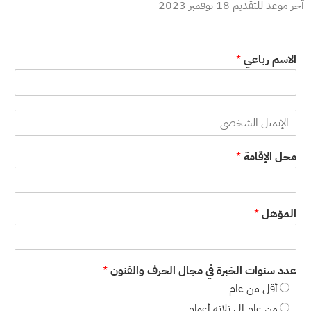
آخر موعد للتقديم 18 نوفمبر 2023
الاسم رباعي
*
ا
ل
إ
محل الإقامة
*
ي
م
ي
ل
ا
المؤهل
*
ل
ش
خ
ص
عدد سنوات الخبرة في مجال الحرف والفنون
*
ي
أقل من عام
*
من عام إلى ثلاثة أعوام