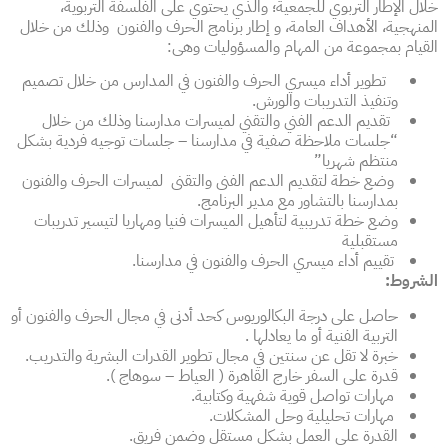
خلال الإطار التربوي للجمعية؛ والذي يحتوي على الفلسفة التربوية،
المنهجية، الأهداف العامة، و إطار برنامج الحرف والفنون وذلك من خلال
القيام بمجموعة من المهام والمسؤوليات وهى:
تطوير أداء ميسري الحرف والفنون في المدارس من خلال تصميم
وتنفيذ التدريبات والورش.
تقديم الدعم الفني والتقني لميسرات مدارسنا وذلك من خلال
“جلسات ملاحظة صفية في مدارسنا – جلسات توجيه فردية بشكل
منتظم شهريا”
وضع خطة لتقديم الدعم الفنى والتقنى لميسرات الحرف والفنون
بمدارسنا بالتشاور مع مدير البرنامج.
وضع خطة تدريبية لتأهيل الميسرات فنيا ومهاريا لتيسير تدريبات
مستقبلية
تقييم أداء ميسري الحرف والفنون في مدارسنا.
الشروط:
حاصل على درجة البكالوريوس كحد أدنى في مجال الحرف والفنون أو
التربية الفنية أو ما يعادلها .
خبرة لا تقل عن سنتين في مجال تطوير القدرات البشرية والتدريب.
قدرة على السفر خارج القاهرة ( العياط – سوهاج ).
مهارات تواصل قوية شفهية وكتابية.
مهارات تحليلية وحل المشكلات.
القدرة على العمل بشكل مستقل وضمن فريق.