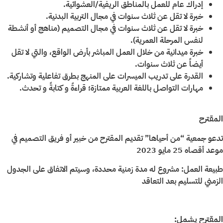
إدراك عام للعمل بالمناطق الريفية/العشوائية.
خبرة لا تقل عن ثلاث سنوات في مجال التربية البدنية.
خبرة لا تقل عن ثلاث سنوات في مجال التصميم (مناهج أو أنشطة
لنفس المرحلة العمرية).
خبرة ميدانية من خلال العمل المباشر بأرض الواقع، والتي لا تقل
أيضاً عن ثلاث سنوات.
القدرة على تدريب الميسرات على المنهج بطرق تفاعلية وتشاركية.
مهارات التواصل باللغة العربية ممتازة؛ قراءةً و كتابةً و تحدث.
المقترح
تدعو جمعية “من أحياها” تقديم المقترح من خبير أو فريق التصميم في
موعد أقصاه 25 مايو 2023
طبيعة العمل: مشروع له مدة زمنية محددة، وسيتم الاتفاق على الجدول
الزمني للتسليم بعد التعاقد
المقترح يشمل: