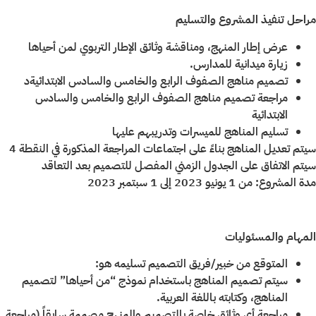
مراحل تنفيذ المشروع والتسليم
عرض إطار المنهج، ومناقشة وثائق الإطار التربوي لمن أحياها
زيارة ميدانية للمدارس.
تصميم مناهج الصفوف الرابع والخامس والسادس الابتدائيةد
مراجعة تصميم مناهج الصفوف الرابع والخامس والسادس
الابتدائية
تسليم المناهج للميسرات وتدريبهم عليها
سيتم تعديل المناهج بناءً على اجتماعات المراجعة المذكورة في النقطة 4
سيتم الاتفاق على الجدول الزمني المفصل للتصميم بعد التعاقد
مدة المشروع: من 1 يونيو 2023 إلى 1 سبتمبر 2023
المهام والمسئوليات
المتوقع من خبير/فريق التصميم تسليمه هو:
سيتم تصميم المناهج باستخدام نموذج “من أحياها” لتصميم
المناهج، وكتابته باللغة العربية.
مراجعة أي وثائق خاصة بالتصميم والمنهج مصممة سابقاً (مراجعة