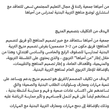
من أحياها جمعية رائدة في مجال التعليم المجتمعي تسعى للتعاقد مع
استشاري لوضع مناهج التربية البدنية لمدراس من أحياها
الهدف من التكليف بتصميم المنهج
جمعية من أحياها ستتعاقد مع خبیر تصمیم المناهج (أو فريق لتصميم
المناهج؛ فريق مكون من 2-3 مصممين) بغرض تصميم منهج التربية
البدنية لمدارسها للصفوف الرابع والخامس والسادس الابتدائي؛ وهذا من
خلال إطار “من أحياها” التربوي ، والذي يحتوي على الفلسفة التربوية،
والمنهجية، والأهداف العامة، و إطار تصميم المناهج والتقييمات،
بالإضافة للإطار التربوي العام لمناهج التربية البدنية.
الهدف من تكليف المصمم/الفريق هو تصميم منهج يدعم ويساعد على
تنمية مهارات ومعارف وسلوكيات الطلاب البدنية والصحية؛ والتي
تساعدهم على اكتساب عادات صحية و فهم و ممارسة أنشطة بدنية ،
تسعادهم أيضاً على فهم أشمل لأجسامهم و تأثير ممارسة الرياضة عليه
وذلك بالإضافة إلى دمج مهارات ومعارف التربية البدنية مع المهارات