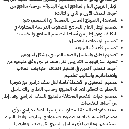
الإطار التربوي العام لمناهج التربية البدنية+ مراجعة مناهج من
أحياها للصف الأول والثاني والثالث).
باستخدام النموذج الخاص بالجمعية في التصميم، يتم:
تصميم الإطار العام للمناهج للصفوف الدراسية المطلوبة في
التكليف وفق إطار من أحياها لتصميم المناهج والتقييمات.
تصميم الوحدات بالتفصيل:
تصميم الأهداف التربوية
تصميم نطاق وتسلسل الصف الدراسي، بشكل أسبوعي
تحديد استراتيجيات التدريس لكل صف دراسي وفق منهجية من
أحياها للتعلم، آخذين في الاعتبار اختلاف احتياجات الطلاب
واهتماماتهم وأساليب تعلمهم
تصميم المحتوى و الأنشطة كاملة لكل صف دراسي مع شرحها
بالخطوات لتحقق أهداف المنهج؛ وحسب النطاق والتسلسل
تصميم أدوات التقييم المختلفة بالمنهج للصف الدراسي وفق إطار
من أحياها للتقييمات
تحديد مفردات المادة المطلوب تدريسها للصف دراسي، وأي
مصادر تعليمية إضافية: فيديوهات، مواقع، رحلات، روابط، المراد
استخدامها وعلاقتها بأي مراحل المنهج لكل صف، وعلاقتها