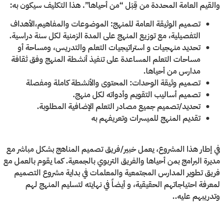
والقيم العامة المحددة من قِبَل “من أحياها”. هذا التكليف سيكون به:
تصميم الوثيقة العامة للمنهج: الموضوعات والمفاهيم،الأهداف
التفصيلية، مع توزيع المنهج على المدة الزمنية لكل سنة دراسية.
تحديد منهجيات و استراتيجيات التعلم والتدريس، ومساحة أو
مساحات التعلم المساعدة على تنفيذ أنشطة المنهج وفق ثقافة
مدارس من أحياها.
تصميم وثيقة الوحدات: المحتوى والأنشطة كاملة ومفصلة
تصميم أساليب التقويم وأدواته لكل منهج.
تحديد/تصميم جميع مصادر التعلم الإضافية المطلوبة.
تقديم المنهج للميسرات وتعريفهم به
في إطار هذا المشروع، يعمل خبير/فريق تصميم المناهج بشكل مباشر مع
مديرة البرامج بمن أحياها والفريق التربوي بالجمعية. كما يقوم بالعمل مع
فريق تطوير المدارس المجتمعية والمعلمات في بداية مشروع التصميم
لمعرفة احتياجاتهم الحقيقية، و أيضاً في نهايته لتسليم المنهج لهم
وتدريبهم عليه..