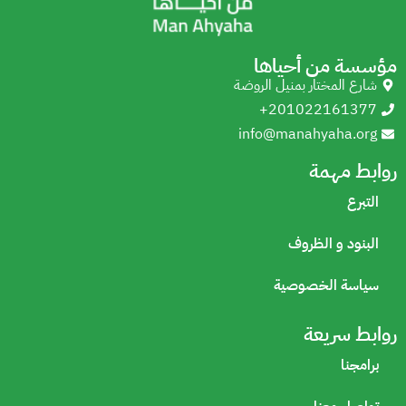
مؤسسة من أحياها
شارع المختار بمنيل الروضة
+201022161377
info@manahyaha.org
روابط مهمة
التبرع
البنود و الظروف
سياسة الخصوصية
روابط سريعة
برامجنا